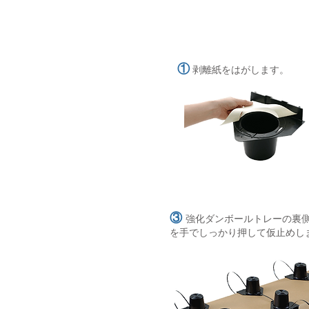
①
剥離紙をはがします。
③
強化ダンボールトレーの裏側
を手でしっかり押して仮止めし