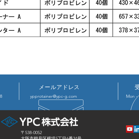
メールアドレス
38
ypprotainer@ypc-g.com
Mon - 
〒538-0052
大阪市鶴見区横堤5丁目6番34号